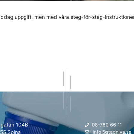
ddag uppgift, men med våra steg-för-steg-instruktioner 
rgatan 104B
08-760 66 11
info@stadniva.se
 55 Solna