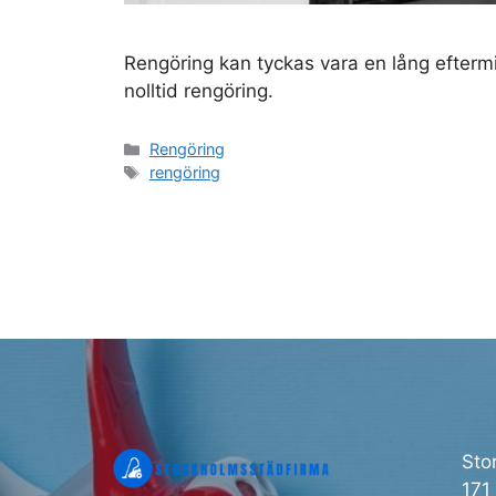
Rengöring kan tyckas vara en lång eftermi
nolltid rengöring.
Kategorier
Rengöring
Etiketter
rengöring
Sto
171