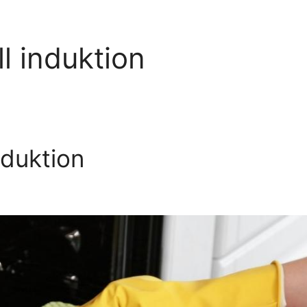
l induktion
nduktion