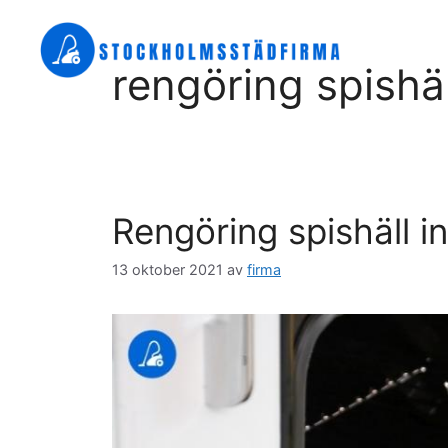
Hoppa
till
innehåll
rengöring spishäl
Rengöring spishäll i
13 oktober 2021
av
firma