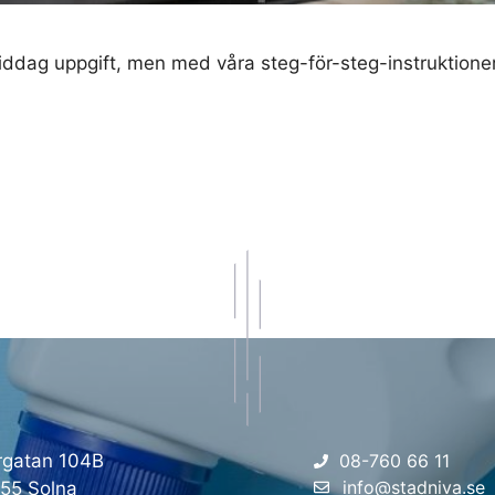
ddag uppgift, men med våra steg-för-steg-instruktioner 
rgatan 104B
08-760 66 11
info@stadniva.se
 55 Solna