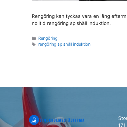
Rengöring kan tyckas vara en lång eftermi
nolltid rengöring spishäll induktion.
Kategorier
Rengöring
Etiketter
rengöring spishäll induktion
Sto
171